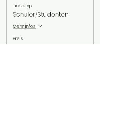
Tickettyp
Schüler/Studenten
Mehr Infos
Preis
3,00 €
MwSt. inbegriffen
Verkauf beendet
Tickettyp
Kinder bis 12 Jahre
Mehr Infos
Preis
2,00 €
MwSt. inbegriffen