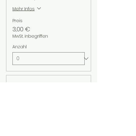
Mehr Infos
Preis
3,00 €
MwSt. inbegriffen
Anzahl
Tickettyp
Kinder bis 12 Jahre
Mehr Infos
Preis
2,00 €
MwSt. inbegriffen