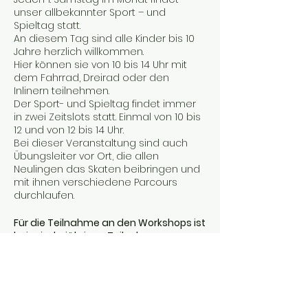
unser allbekannter Sport – und
Spieltag statt.
An diesem Tag sind alle Kinder bis 10
Jahre herzlich willkommen.
Hier können sie von 10 bis 14 Uhr mit
dem Fahrrad, Dreirad oder den
Inlinern teilnehmen.
Der Sport- und Spieltag findet immer
in zwei Zeitslots statt. Einmal von 10 bis
12 und von 12 bis 14 Uhr.
Bei dieser Veranstaltung sind auch
Übungsleiter vor Ort, die allen
Neulingen das Skaten beibringen und
mit ihnen verschiedene Parcours
durchlaufen.
Für die Teilnahme an den Workshops ist
bei minderjährigen Teilnehmern von
den Erziehungsberechtigten ein
Haftungsausschluss
auszufüllen. Diesen gibt es unter
Downloads
.