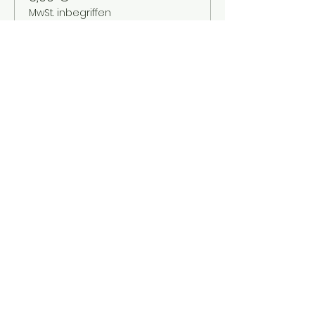
MwSt. inbegriffen
Verkauf beendet
Tickettyp
Kinder bis 12 Jahre
Mehr Infos
Preis
2,00 €
MwSt. inbegriffen