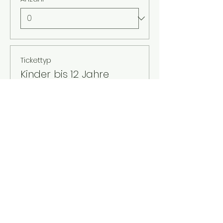
Tickettyp
Kinder bis 12 Jahre
Mehr Infos
Preis
2,00 €
MwSt. inbegriffen
Anzahl
Gesamt
0,00 €