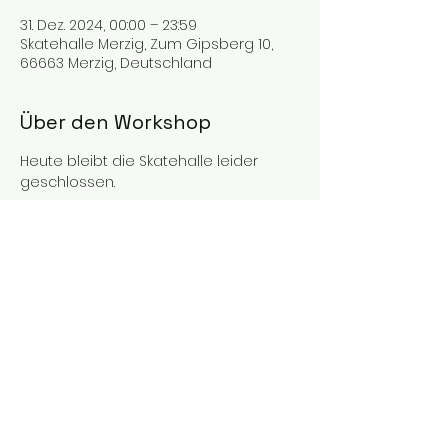
31. Dez. 2024, 00:00 – 23:59
Skatehalle Merzig, Zum Gipsberg 10,
66663 Merzig, Deutschland
Über den Workshop
Heute bleibt die Skatehalle leider 
geschlossen.
IMPRESSUM
AGBs
DISCLAIMER
DATENSCHUTZBESTIMMUNGEN
© 2026 Gesellschaft für Infrastruktur und
Beschäftigung des Landkreises Merzig Wadern mbH