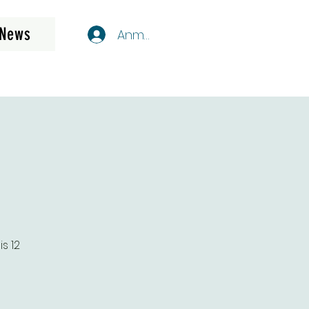
News
Anmelden
s 12