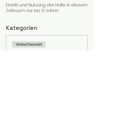
Eintritt und Nutzung der Halle in diesem
Zeitraum nur bis 12 Jahre!
Kategorien
Verkauf beendet
Tickettyp
Kinderskaten
Preis
2,00 €
MwSt. inbegriffen