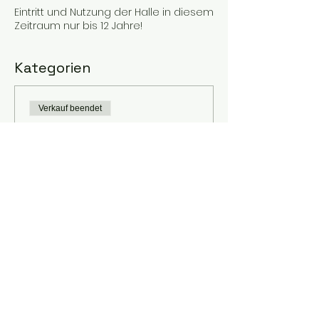
Eintritt und Nutzung der Halle in diesem
Zeitraum nur bis 12 Jahre!
Kategorien
Verkauf beendet
Tickettyp
Kinderskaten
Preis
2,00 €
MwSt. inbegriffen