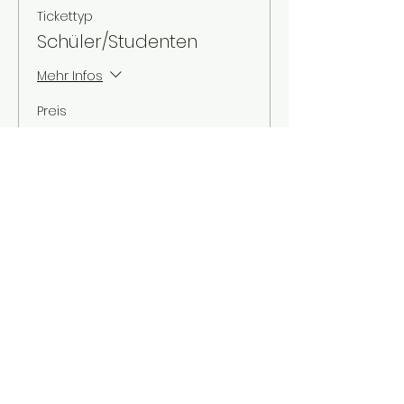
Tickettyp
Schüler/Studenten
Mehr Infos
Preis
3,00 €
MwSt. inbegriffen
Verkauf beendet
Tickettyp
Kinder bis 12 Jahre
Mehr Infos
Preis
2,00 €
MwSt. inbegriffen