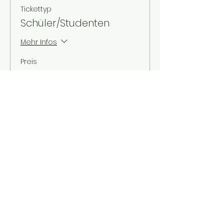
Tickettyp
Schüler/Studenten
Mehr Infos
Preis
3,00 €
MwSt. inbegriffen
Verkauf beendet
Tickettyp
Kinder bis 12 Jahre
Mehr Infos
Preis
2,00 €
MwSt. inbegriffen