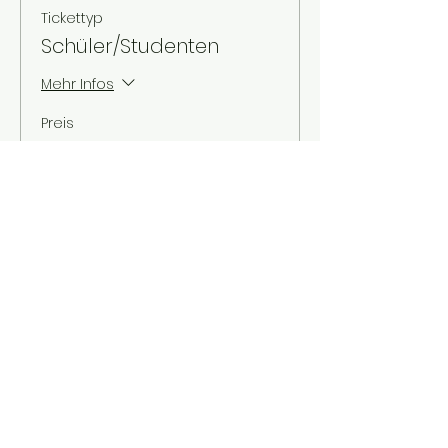
Tickettyp
Schüler/Studenten
Mehr Infos
Preis
3,00 €
MwSt. inbegriffen
Verkauf beendet
Tickettyp
Kinder bis 12 Jahre
Mehr Infos
Preis
2,00 €
MwSt. inbegriffen