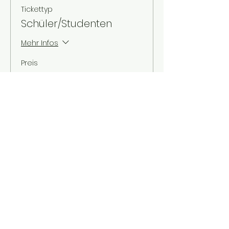
Tickettyp
Schüler/Studenten
Mehr Infos
Preis
3,00 €
MwSt. inbegriffen
Verkauf beendet
Tickettyp
Kinder bis 12 Jahre
Mehr Infos
Preis
2,00 €
MwSt. inbegriffen