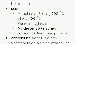
bis 18:00 Uhr
Kosten:
Monatlicher Beitrag: 
50€
 (für 
alle) / 
40€
 (für 
Vereinsmitglieder)
Mindestens 5 Personen
, 
maximal 10 Personen pro Kurs.
Anmeldung: 
Vom 1. Tag des 
Vormonats an bis eine Woche vor 
dem ersten Termin des Monats
💡 
Extra-Vorteil
: Falls du noch keine 
Ausrüstung hast – kein Problem! 
Das Skate-Equipment kannst du 
kostenlos vor Ort ausleihen.
Sichere dir jetzt deinen Platz und 
werde Teil unserer Skate-Community! 
🛹