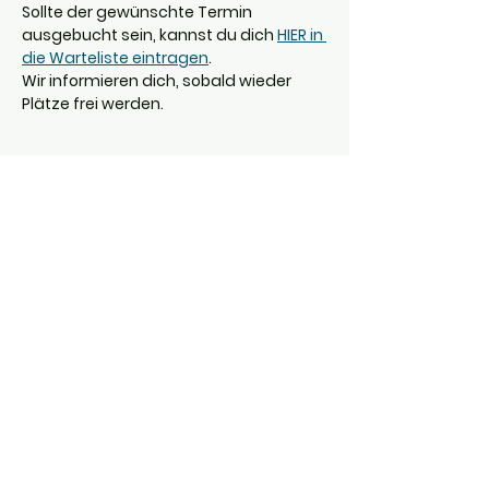
Sollte der gewünschte Termin 
ausgebucht sein, kannst du dich 
HIER in 
die Warteliste eintragen
.
Wir informieren dich, sobald wieder 
Plätze frei werden.
Kategorien
Ausverkauft
Tickettyp
Einzelticket
Mehr Infos
Preis
0,00 €
Diese Veranstaltung ist