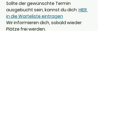
Sollte der gewünschte Termin 
ausgebucht sein, kannst du dich 
.
HIER 
in die Warteliste eintragen
Wir informieren dich, sobald wieder 
Plätze frei werden.
Kategorien
Verkauf beendet
Tickettyp
Einzelticket
Mehr Infos
Preis
0,00 €