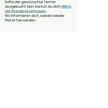
Sollte der gewünschte Termin
ausgebucht sein, kannst du dich
HIER in
die Warteliste eintragen
.
Wir informieren dich, sobald wieder
Plätze frei werden.
Kategorien
Ausverkauft
Tickettyp
Einzelticket
Mehr Infos
Preis
0,00 €
Diese Veranstaltung ist