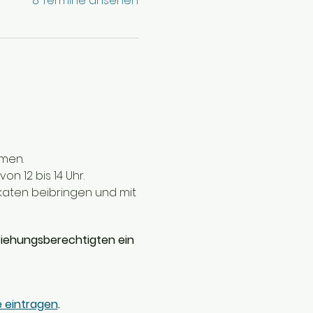
8 Termine ansehen
hmen.
on 12 bis 14 Uhr.
Skaten beibringen und mit
ziehungsberechtigten ein
te eintragen
.