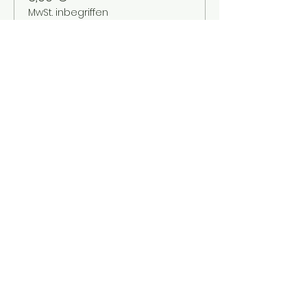
MwSt. inbegriffen
Verkauf beendet
Tickettyp
Kinder bis 12 Jahre
Mehr Infos
Preis
2,00 €
MwSt. inbegriffen