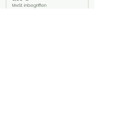
MwSt. inbegriffen
Verkauf beendet
Tickettyp
Kinder bis 12 Jahre
Mehr Infos
Preis
2,00 €
MwSt. inbegriffen