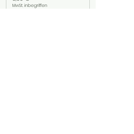
MwSt. inbegriffen
Verkauf beendet
Tickettyp
Kinder bis 12 Jahre
Mehr Infos
Preis
2,00 €
MwSt. inbegriffen