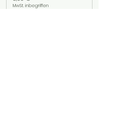
MwSt. inbegriffen
Verkauf beendet
Tickettyp
Kinder bis 12 Jahre
Mehr Infos
Preis
2,00 €
MwSt. inbegriffen