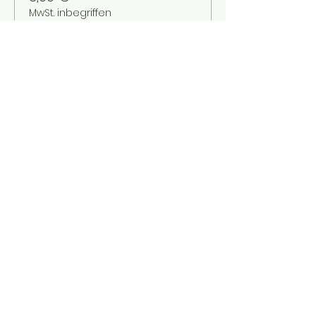
MwSt. inbegriffen
Verkauf beendet
Tickettyp
Kinder bis 12 Jahre
Mehr Infos
Preis
2,00 €
MwSt. inbegriffen