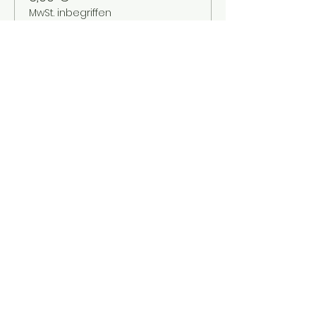
MwSt. inbegriffen
Verkauf beendet
Tickettyp
Kinder bis 12 Jahre
Mehr Infos
Preis
2,00 €
MwSt. inbegriffen