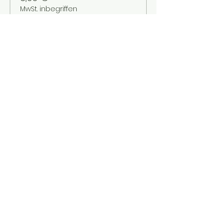
MwSt. inbegriffen
Verkauf beendet
Tickettyp
Kinder bis 12 Jahre
Mehr Infos
Preis
2,00 €
MwSt. inbegriffen