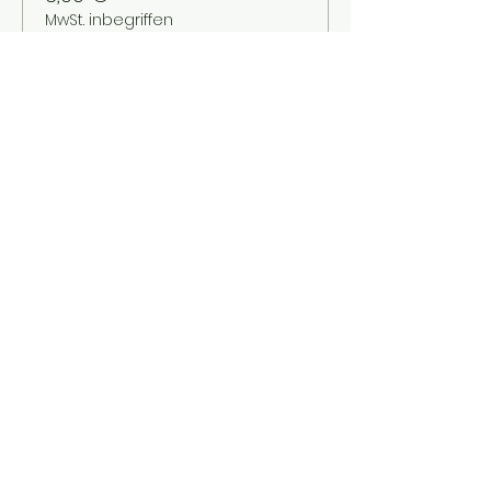
MwSt. inbegriffen
Verkauf beendet
Tickettyp
Kinder bis 12 Jahre
Mehr Infos
Preis
2,00 €
MwSt. inbegriffen