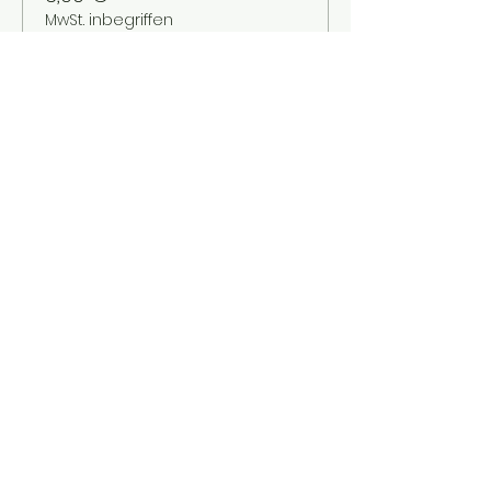
MwSt. inbegriffen
Verkauf beendet
Tickettyp
Kinder bis 12 Jahre
Mehr Infos
Preis
2,00 €
MwSt. inbegriffen