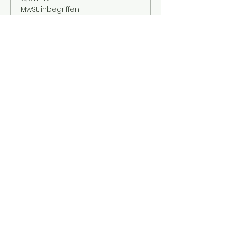
MwSt. inbegriffen
Verkauf beendet
Tickettyp
Kinder bis 12 Jahre
Mehr Infos
Preis
2,00 €
MwSt. inbegriffen