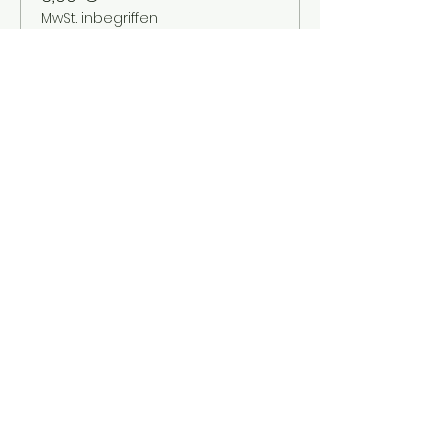
MwSt. inbegriffen
Verkauf beendet
Tickettyp
Kinder bis 12 Jahre
Mehr Infos
Preis
2,00 €
MwSt. inbegriffen