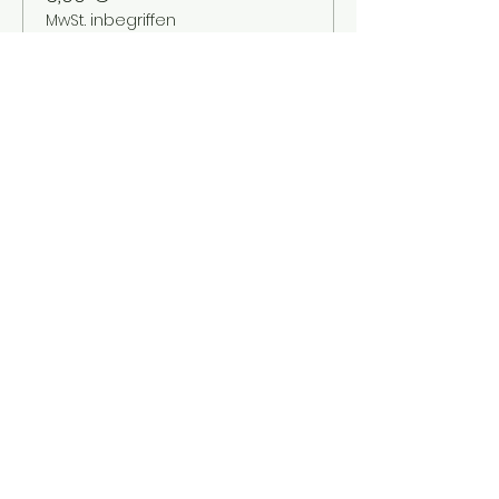
MwSt. inbegriffen
Verkauf beendet
Tickettyp
Kinder bis 12 Jahre
Mehr Infos
Preis
2,00 €
MwSt. inbegriffen