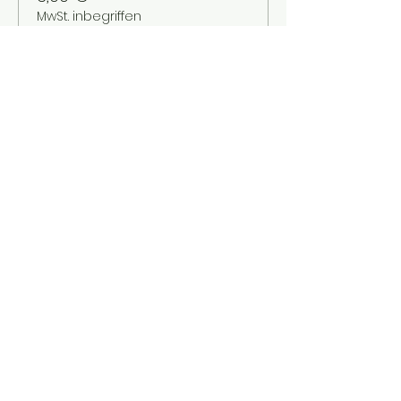
MwSt. inbegriffen
Verkauf beendet
Tickettyp
Kinder bis 12 Jahre
Mehr Infos
Preis
2,00 €
MwSt. inbegriffen