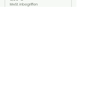
MwSt. inbegriffen
Verkauf beendet
Tickettyp
Kinder bis 12 Jahre
Mehr Infos
Preis
2,00 €
MwSt. inbegriffen