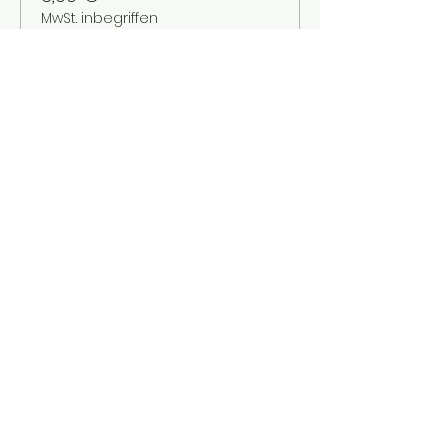
MwSt. inbegriffen
Verkauf beendet
Tickettyp
Kinder bis 12 Jahre
Mehr Infos
Preis
2,00 €
MwSt. inbegriffen