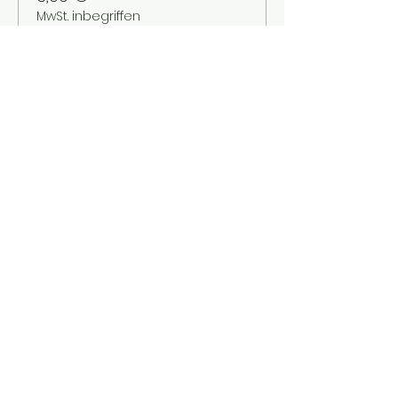
MwSt. inbegriffen
Verkauf beendet
Tickettyp
Kinder bis 12 Jahre
Mehr Infos
Preis
2,00 €
MwSt. inbegriffen