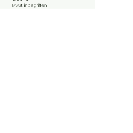
MwSt. inbegriffen
Verkauf beendet
Tickettyp
Kinder bis 12 Jahre
Mehr Infos
Preis
2,00 €
MwSt. inbegriffen