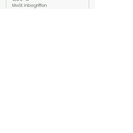
MwSt. inbegriffen
Verkauf beendet
Tickettyp
Kinder bis 12 Jahre
Mehr Infos
Preis
2,00 €
MwSt. inbegriffen