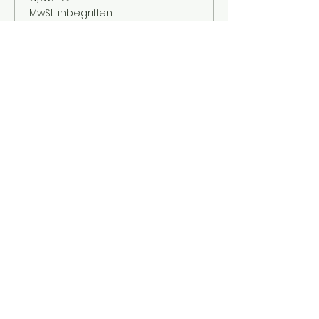
MwSt. inbegriffen
Verkauf beendet
Tickettyp
Kinder bis 12 Jahre
Mehr Infos
Preis
2,00 €
MwSt. inbegriffen