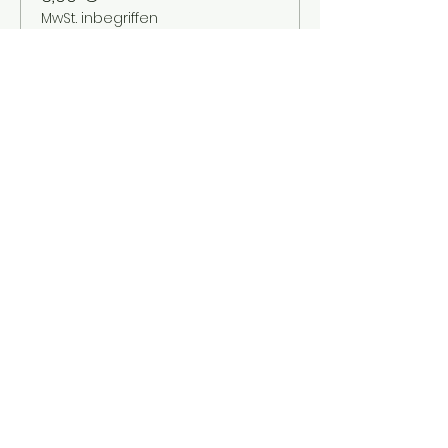
MwSt. inbegriffen
Verkauf beendet
Tickettyp
Kinder bis 12 Jahre
Mehr Infos
Preis
2,00 €
MwSt. inbegriffen