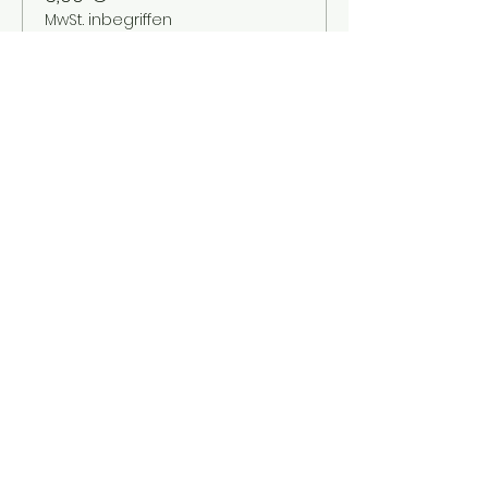
MwSt. inbegriffen
Verkauf beendet
Tickettyp
Kinder bis 12 Jahre
Mehr Infos
Preis
2,00 €
MwSt. inbegriffen