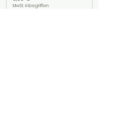
MwSt. inbegriffen
Verkauf beendet
Tickettyp
Kinder bis 12 Jahre
Mehr Infos
Preis
2,00 €
MwSt. inbegriffen