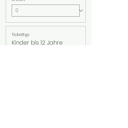
Tickettyp
Kinder bis 12 Jahre
Mehr Infos
Preis
2,00 €
MwSt. inbegriffen
Anzahl
Gesamt
0,00 €