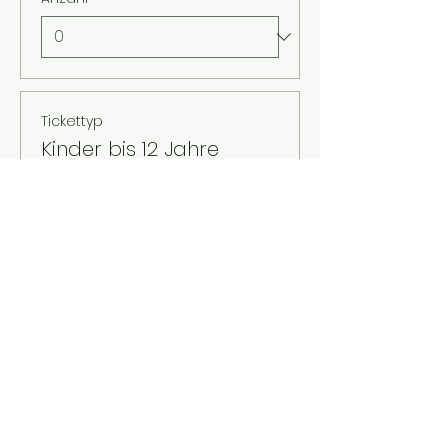
Tickettyp
Kinder bis 12 Jahre
Mehr Infos
Preis
2,00 €
MwSt. inbegriffen
Anzahl
Gesamt
0,00 €