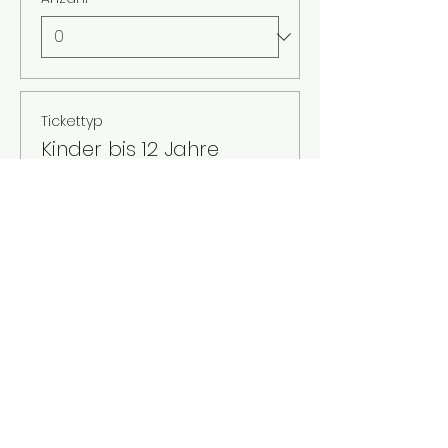
Tickettyp
Kinder bis 12 Jahre
Mehr Infos
Preis
2,00 €
MwSt. inbegriffen
Anzahl
Gesamt
0,00 €